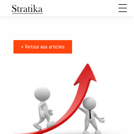
Notre raison d’être
Notre méthode de travail
< Retour aux articles
Comment se passe une mission d’aide à l’élaboration d’un
projet stratégique ?
Nos formations
Nos articles