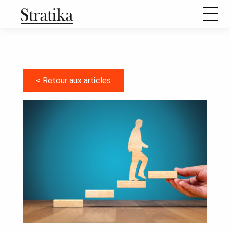
Notre raison d’être
Notre méthode de travail
< Retour aux articles
Comment se passe une mission d’aide à l’élaboration d’un
projet stratégique ?
Nos formations
Nos articles